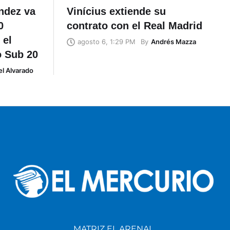
éndez va
Vinícius extiende su
0
contrato con el Real Madrid
 el
By
Andrés Mazza
agosto 6, 1:29 PM
o Sub 20
l Alvarado
MATRIZ EL ARENAL