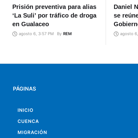
Prisión preventiva para alias
Daniel N
‘La Suli’ por tráfico de droga
se reúne
en Gualaceo
Gobiern
By
REM
agosto 6, 3:57 PM
agosto 6
PÁGINAS
INICIO
CUENCA
MIGRACIÓN