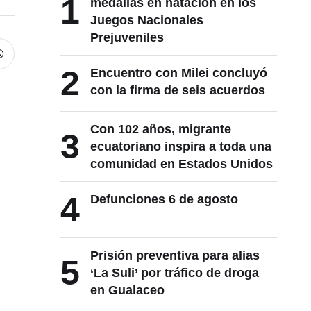
1
medallas en natación en los
Juegos Nacionales
Prejuveniles
2
Encuentro con Milei concluyó
con la firma de seis acuerdos
Con 102 años, migrante
3
ecuatoriano inspira a toda una
comunidad en Estados Unidos
4
Defunciones 6 de agosto
Prisión preventiva para alias
5
‘La Suli’ por tráfico de droga
en Gualaceo