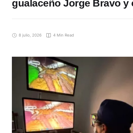
gualaceño Jorge Bravo y
8 julio, 2026
4
 Min Read