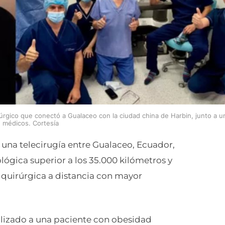
rúrgico que conectó a Gualaceo con la ciudad china de Harbin, junto a u
 médicos. Cortesía
 una telecirugía entre Gualaceo, Ecuador,
lógica superior a los 35.000 kilómetros y
 quirúrgica a distancia con mayor
alizado a una paciente con obesidad