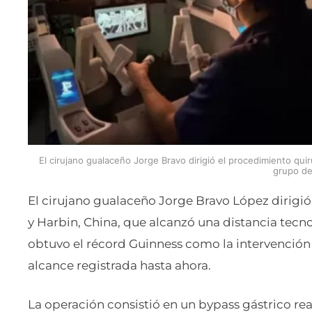
El cirujano gualaceño Jorge Bravo dirigió el procedimiento qui
grupo de
El cirujano gualaceño Jorge Bravo López dirigió
y Harbin, China, que alcanzó una distancia tecno
obtuvo el récord Guinness como la intervención
alcance registrada hasta ahora.
La operación consistió en un bypass gástrico re