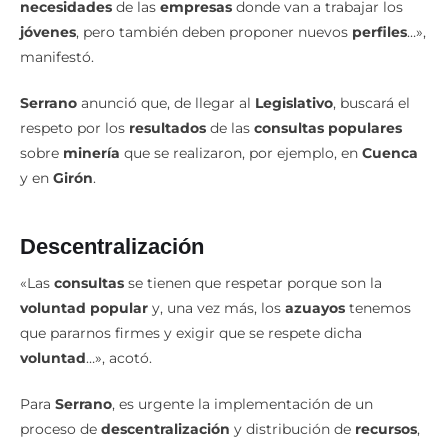
jóvenes
, pero también deben proponer nuevos
perfiles
…»,
manifestó.
Serrano
anunció que, de llegar al
Legislativo
, buscará el
respeto por los
resultados
de las
consultas populares
sobre
minería
que se realizaron, por ejemplo, en
Cuenca
y en
Girón
.
Descentralización
«Las
consultas
se tienen que respetar porque son la
voluntad popular
y, una vez más, los
azuayos
tenemos
que pararnos firmes y exigir que se respete dicha
voluntad
…», acotó.
Para
Serrano
, es urgente la implementación de un
proceso de
descentralización
y distribución de
recursos
,
pues hay provincias como
Azuay
que reciben