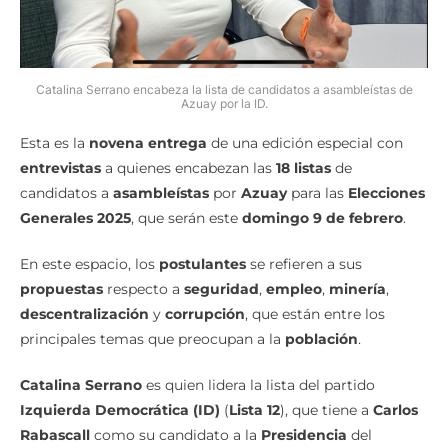
Catalina Serrano encabeza la lista de candidatos a asambleístas de
Azuay por la ID.
Esta es la
novena entrega
de una edición especial con
entrevistas
a quienes encabezan las
18 listas
de
candidatos a
asambleístas
por
Azuay
para las
Elecciones
Generales 2025
, que serán este
domingo 9 de febrero
.
En este espacio, los
postulantes
se refieren a sus
propuestas
respecto a
seguridad
,
empleo
,
minería
,
descentralización
y
corrupción
, que están entre los
principales temas que preocupan a la
población
.
Catalina Serrano
es quien lidera la lista del partido
Izquierda Democrática (ID)
(
Lista 12
), que tiene a
Carlos
Rabascall
como su candidato a la
Presidencia
del
Ecuador. Anteriormente él fue candidato a la