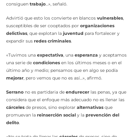
Advirtió que esto los convierte en blancos
vulnerables
,
susceptibles de ser cooptados por
organizaciones
delictivas
, que explotan la
juventud
para fortalecer y
expandir sus
redes criminales
.
«Tuvimos una
expectativa
, una
esperanza
y aceptamos
una serie de
condiciones
en los últimos meses o en el
último año y medio; pensamos que en algo se podía
mejorar
, pero vemos que no es así…», afirmó.
Serrano
no es partidaria de
endurecer
las penas, ya que
considera que el enfoque más adecuado no es llenar las
cárceles
de presos, sino explorar
alternativas
que
promuevan la
reinserción social
y la
prevención del
delito
.
«No se trata de llenar las
cárceles
de presos, sino de
buscar nuevos
espacios
,
iniciativas
e
instrumentos
para