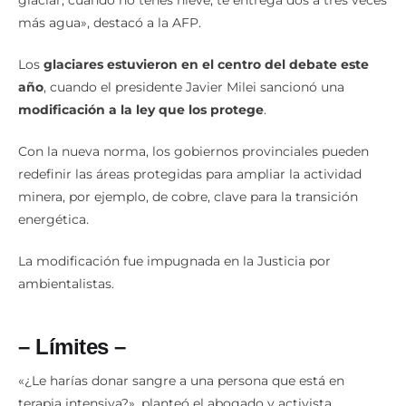
glaciar, cuando no tenés nieve, te entrega dos a tres veces
más agua», destacó a la AFP.
Los
glaciares estuvieron en el centro del debate este
año
, cuando el presidente Javier Milei sancionó una
modificación a la ley que los protege
.
Con la nueva norma, los gobiernos provinciales pueden
redefinir las áreas protegidas para ampliar la actividad
minera, por ejemplo, de cobre, clave para la transición
energética.
La modificación fue impugnada en la Justicia por
ambientalistas.
– Límites –
«¿Le harías donar sangre a una persona que está en
terapia intensiva?», planteó el abogado y activista