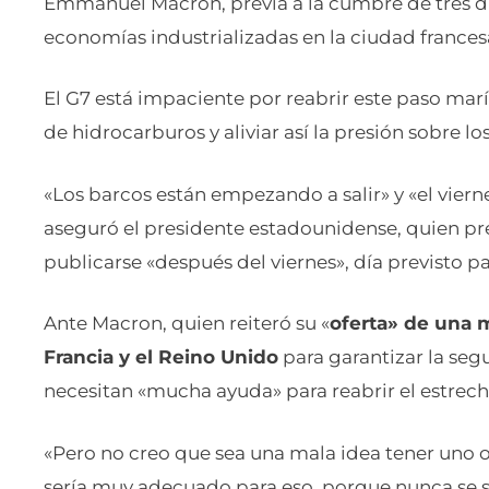
Emmanuel Macron, previa a la cumbre de tres dí
economías industrializadas en la ciudad frances
El G7 está impaciente por reabrir este paso marí
de hidrocarburos y aliviar así la presión sobre lo
«Los barcos están empezando a salir» y «el vier
aseguró el presidente estadounidense, quien pre
publicarse «después del viernes», día previsto p
Ante Macron, quien reiteró su «
oferta» de una m
Francia y el Reino Unido
para garantizar la se
necesitan «mucha ayuda» para reabrir el estrech
«Pero no creo que sea una mala idea tener uno o
sería muy adecuado para eso, porque nunca se s