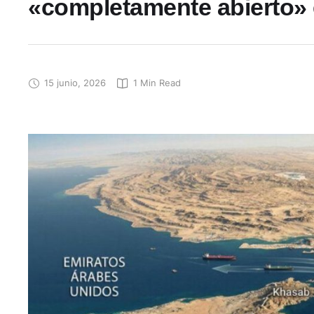
«completamente abierto» 
15 junio, 2026
1
 Min Read