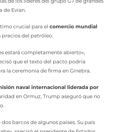
as de los líderes del grupo G7 de grandes
a de Evian.
timo crucial para el
comercio mundial
s precios del petróleo.
nes estará completamente abierto»,
cisó que el texto del pacto podría
ara la ceremonia de firma en Ginebra.
isión naval internacional liderada por
guridad en Ormuz, Trump aseguró que no
o.
 dos barcos de algunos países. Su país
abe», precisó el presidente de Estados