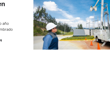
en
o año
lumbrado
N