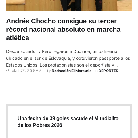
Andrés Chocho consigue su tercer
récord nacional absoluto en marcha
atlética
Desde Ecuador y Perú llegaron a Dudince, un balneario
ubicado en el sur de Eslovaquia, y obtuvieron pasaporte a los
Estados Unidos. Los protagonistas son el deportista y
abril 27
,
7:39 AM
By 
In 
Redacción El Mercurio
DEPORTES
entrenador cuencano Andrés Chocho y su dirigida Kimberly
García, oriunda de Lima. Chocho, de 38 años, tenía la
clasificación por ranking en 35 km al Campeonato Mundial …
Una fecha de 39 goles sacude el Mundialito
de los Pobres 2026