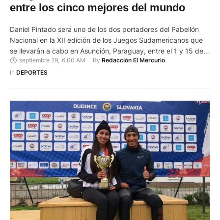
entre los cinco mejores del mundo
Daniel Pintado será uno de los dos portadores del Pabellón
Nacional en la XII edición de los Juegos Sudamericanos que
se llevarán a cabo en Asunción, Paraguay, entre el 1 y 15 de
septiembre 29
,
6:00 AM
By 
Redacción El Mercurio
octubre. La verdad, son cosas que no se esperan… Es algo
bonito saber que se considera a los deportistas por los
In 
DEPORTES
resultados.Daniel …