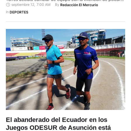
septiembre 12
,
7:00 AM
By 
Redacción El Mercurio
medalla en Los Ángeles 2028. Tendrá entre sus compañeros
al campeón olímpico Daniel Pintado y a la campeona mundial
In 
DEPORTES
Kimberly García, oriunda de …
El abanderado del Ecuador en los
Juegos ODESUR de Asunción está