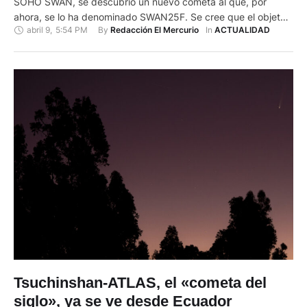
SOHO SWAN, se descubrió un nuevo cometa al que, por
ahora, se lo ha denominado SWAN25F. Se cree que el objeto
abril 9
,
5:54 PM
By 
In 
Redacción El Mercurio
ACTUALIDAD
estelar empezará a acercarse al sol de nuestro Sistema Solar
a lo largo de este mes de abril de 2025. Y en la …
Tsuchinshan-ATLAS, el «cometa del
siglo», ya se ve desde Ecuador