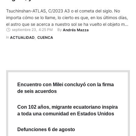
Tsuchinshan-ATLAS, C/2023 A3 o el cometa del siglo. No
importa cómo se lo llame, lo cierto es que, en los últimos días,
el astro que se acerca a nuestro sol se ha vuelto el objeto más
septiembre 23
,
4:25 PM
By 
Andrés Mazza
famoso del espacio exterior. Descubierto a principios del
2023, el cometa C/2023 A3, por aquel entonces, ya se ganó
In 
ACTUALIDAD
,
CUENCA
…
Encuentro con Milei concluyó con la firma
de seis acuerdos
Con 102 años, migrante ecuatoriano inspira
a toda una comunidad en Estados Unidos
Defunciones 6 de agosto