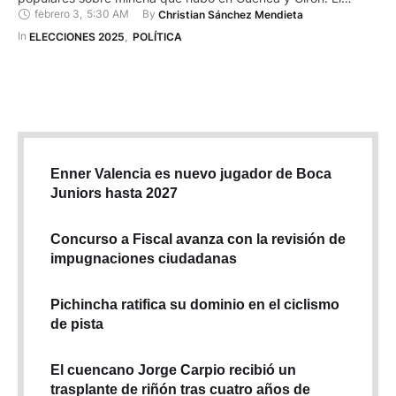
febrero 3
,
5:30 AM
By 
Christian Sánchez Mendieta
prebiscito en Cuenca fue el 7 de febrero de 2021 y en este
casi un 80 % de la población se pronunció en contra de que …
In 
ELECCIONES 2025
,
POLÍTICA
Enner Valencia es nuevo jugador de Boca
Juniors hasta 2027
Concurso a Fiscal avanza con la revisión de
impugnaciones ciudadanas
Pichincha ratifica su dominio en el ciclismo
de pista
El cuencano Jorge Carpio recibió un
trasplante de riñón tras cuatro años de