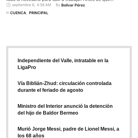
septiembre 6
,
4:58 AM
By 
Bolívar Pérez
amanezca, ocupan las aceras de las calles con sus carritos
metálicos cargados de comida para que los transeúntes
In 
CUENCA
,
PRINCIPAL
puedan desayunar y realizar sus actividades cotidianas.
Abrigados con casacas, chompas …
Independiente del Valle, intratable en la
LigaPro
Vía Biblián-Zhud: circulación controlada
durante el feriado de agosto
Ministro del Interior anunció la detención
del hijo de Baldor Bermeo
Murió Jorge Messi, padre de Lionel Messi, a
los 68 años