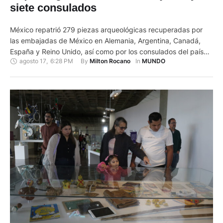
siete consulados
México repatrió 279 piezas arqueológicas recuperadas por
las embajadas de México en Alemania, Argentina, Canadá,
España y Reino Unido, así como por los consulados del país
agosto 17
,
6:28 PM
By 
In 
Milton Rocano
MUNDO
en las ciudades estadounidenses de Boston, Las Vegas,
Miami, Nogales, Oxnard, Seattle y Tucson, informó este
sábado el Gobierno mexicano. En un comunicado conjunto, las
Secretarías de Relaciones Exteriores …