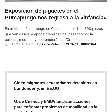
Exposición de juguetes en el
Pumapungo nos regresa a la «infancia»
En el Museo Pumapungo en Cuenca, se exhiben 300 piezas
que van desde la época prehispánica, pasando por la
colonial, moderna y contemporánea. “Creo que es una
julio 25
,
4:55 AM
By 
In 
Pablo Vallejo
CUENCA
,
PRINCIPAL
exposición más para nosotros los adultos, pues nos hace
recordar nuestra infancia. Muchos de los juguetes son
desconocidos para los niños de ahora”, expresó Manuel
Toledo, de 60 …
Cinco migrantes ecuatorianos detenidos en
Londonderry, en EE.UU
U. de Cuenca y EMOV analizan acciones
para enfrentar problemas de movilidad en la