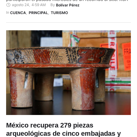
agosto 24
,
4:59 AM
By 
Bolívar Pérez
In 
CUENCA
,
PRINCIPAL
,
TURISMO
México recupera 279 piezas
arqueológicas de cinco embajadas y