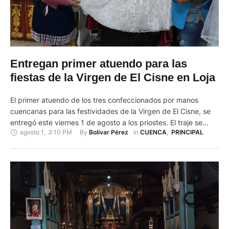
Entregan primer atuendo para las
fiestas de la Virgen de El Cisne en Loja
El primer atuendo de los tres confeccionados por manos
cuencanas para las festividades de la Virgen de El Cisne, se
entregó este viernes 1 de agosto a los priostes. El traje se
agosto 1
,
3:10 PM
By 
In 
Bolívar Pérez
CUENCA
,
PRINCIPAL
caracterizará por dos colores vino y blanco con detalles en
tono plata. Además, estará adornado con pedrería para
hacerlo bastante llamativo resaltando cada …