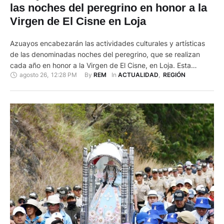
las noches del peregrino en honor a la
Virgen de El Cisne en Loja
Azuayos encabezarán las actividades culturales y artísticas
de las denominadas noches del peregrino, que se realizan
cada año en honor a la Virgen de El Cisne, en Loja. Esta
agosto 26
,
12:28 PM
By 
In 
REM
ACTUALIDAD
,
REGIÓN
actividad, según la tradición Católica, se realiza para que
coincida con la natividad de la Virgen María, que se
conmemora cada 8 de septiembre. Por lo …