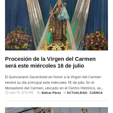
Procesión de la Virgen del Carmen
será este miércoles 16 de julio
El Quincenario Sacerdotal en honor a la Virgen del Carmen
tendrá su día principal este miércoles 16 de julio. En el
Monasterio del Carmen, ubicado en el Centro Histórico, se
julio 15
,
6:13 PM
By 
In 
Bolívar Pérez
ACTUALIDAD
,
CUENCA
desarrollará la solemne concelebración eucarística y la
procesión con la sagrada imagen. La eucaristía se celebrará a
las 17:30, presidida por monseñor Marcos Pérez, arzobispo …