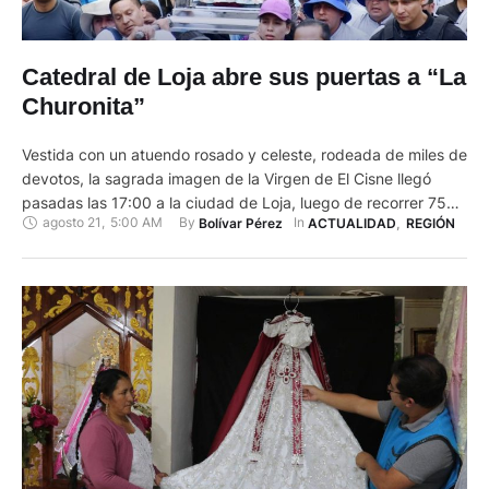
Catedral de Loja abre sus puertas a “La
Churonita”
Vestida con un atuendo rosado y celeste, rodeada de miles de
devotos, la sagrada imagen de la Virgen de El Cisne llegó
pasadas las 17:00 a la ciudad de Loja, luego de recorrer 75
agosto 21
,
5:00 AM
By 
In 
Bolívar Pérez
ACTUALIDAD
,
REGIÓN
kilómetros. En la zona militar fue recibida por las principales
autoridades civiles, militares, policiales, grupos apostólicos y
ciudadanía en general. En …