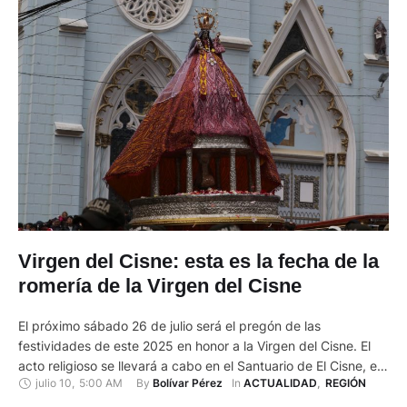
Virgen del Cisne: esta es la fecha de la
romería de la Virgen del Cisne
El próximo sábado 26 de julio será el pregón de las
festividades de este 2025 en honor a la Virgen del Cisne. El
acto religioso se llevará a cabo en el Santuario de El Cisne, en
julio 10
,
5:00 AM
By 
In 
Bolívar Pérez
ACTUALIDAD
,
REGIÓN
Loja. El padre Sócrates Chinchay, rector del santuario,
confirmó la fecha al igual que del resto de actividades que …