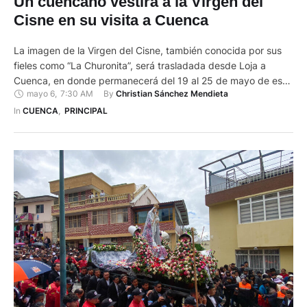
Un cuencano vestirá a la Virgen del
Cisne en su visita a Cuenca
La imagen de la Virgen del Cisne, también conocida por sus
fieles como “La Churonita”, será trasladada desde Loja a
Cuenca, en donde permanecerá del 19 al 25 de mayo de este
mayo 6
,
7:30 AM
By 
Christian Sánchez Mendieta
2025 Esta visita es organizada por la Arquidiócesis de Loja y
la Arquidiócesis de Cuenca, en colaboración con grupos de
In 
CUENCA
,
PRINCIPAL
fieles y priostes …