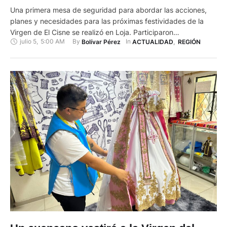
Una primera mesa de seguridad para abordar las acciones,
planes y necesidades para las próximas festividades de la
Virgen de El Cisne se realizó en Loja. Participaron
julio 5
,
5:00 AM
By 
In 
Bolívar Pérez
ACTUALIDAD
,
REGIÓN
representantes del Municipio y de otras instancias
gubernamentales. Los representantes de la Policía aseguraron
que se contará con todo el personal necesario para garantizar
la seguridad de todos …