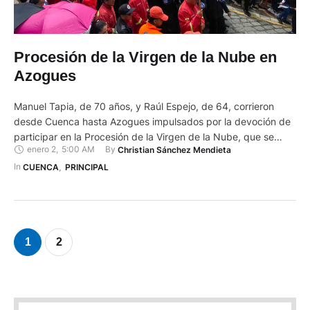
Procesión de la Virgen de la Nube en
Azogues
Manuel Tapia, de 70 años, y Raúl Espejo, de 64, corrieron
desde Cuenca hasta Azogues impulsados por la devoción de
participar en la Procesión de la Virgen de la Nube, que se
enero 2
,
5:00 AM
By 
Christian Sánchez Mendieta
cumplió este 1 de enero de 2025. Tapia indicó que hacen este
recorrido desde hace unos 25 años motivados por la fe que le
In 
CUENCA
,
PRINCIPAL
tienen a esta imagen religiosa. Antes salían …
1
2