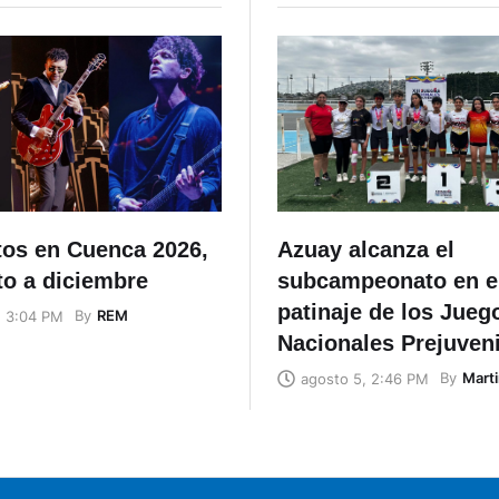
tos en Cuenca 2026,
Azuay alcanza el
to a diciembre
subcampeonato en e
patinaje de los Jueg
By
REM
, 3:04 PM
Nacionales Prejuven
By
Marti
agosto 5, 2:46 PM