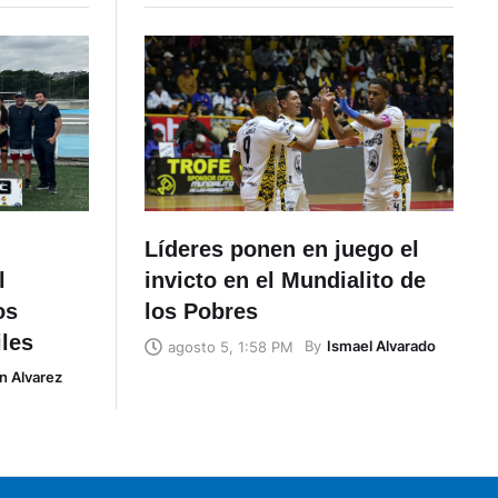
Líderes ponen en juego el
l
invicto en el Mundialito de
os
los Pobres
iles
By
Ismael Alvarado
agosto 5, 1:58 PM
n Alvarez