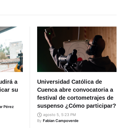
udirá a
Universidad Católica de
icar su
Cuenca abre convocatoria a
festival de cortometrajes de
suspenso ¿Cómo participar?
ar Pérez
agosto 5, 5:23 PM
By
Fabian Campoverde