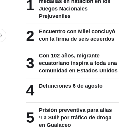
1
medallas en natación en los
Juegos Nacionales
Prejuveniles
2
Encuentro con Milei concluyó
con la firma de seis acuerdos
Con 102 años, migrante
3
ecuatoriano inspira a toda una
comunidad en Estados Unidos
4
Defunciones 6 de agosto
Prisión preventiva para alias
5
‘La Suli’ por tráfico de droga
en Gualaceo